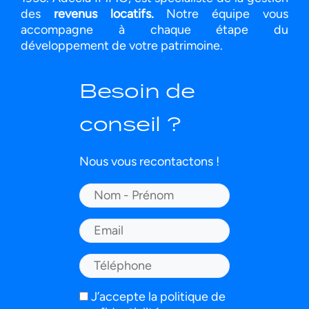
des
revenus locatifs.
Notre équipe vous
accompagne à chaque étape du
développement de votre patrimoine.
Besoin de
conseil ?
Nous vous recontactons !
Nom
et
Prénom
E-
(Nécessaire)
mail
(Nécessaire)
Téléphone
(Nécessaire)
J’accepte la politique de
RGPD